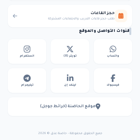
حجز القاعات
طلب حجز قاعات التدريب والاجتماعات المشتركة
قنوات التواصل والموقع
واتساب
تويتر (X)
انستغرام
فيسبوك
لينكد إن
تيليجرام
موقع الحاضنة (خرائط جوجل)
جميع الحقوق محفوظة - حاضنة عذق © 2026